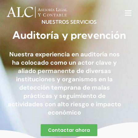
NUESTROS
SERVICIOS
Auditoría
y
prevención
Nuestra experiencia en auditoría nos
ha colocado como un actor clave y
aliado permanente de diversas
instituciones y organismos en la
detección temprana de malas
prácticas y seguimiento de
actividades con alto riesgo e impacto
económico
Contactar ahora