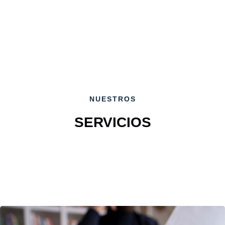
NUESTROS
SERVICIOS
All
Accidental
Financial
Government Law