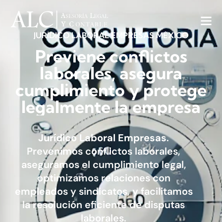
JURÍDICO
LABORAL
EMPRESAS
MÉXICO
Previene
conflictos
laborales,
asegura
cumplimiento
y
protege
legalmente
la
empresa
Jurídico Laboral Empresas
.
Prevenimos conflictos laborales,
aseguramos el cumplimiento legal,
optimizamos relaciones con
empleados y sindicatos, y facilitamos
la resolución eficiente de disputas
laborales.