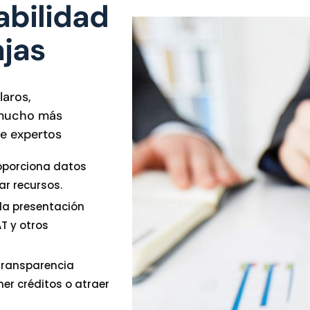
abilidad
ajas
laros,
 mucho más
e expertos
oporciona datos
ar recursos.
 la presentación
T y otros
 transparencia
ner créditos o atraer