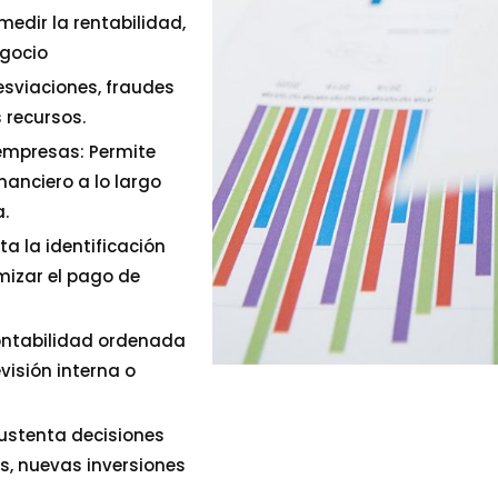
edir la rentabilidad,
egocio
esviaciones, fraudes
 recursos.
empresas: Permite
inanciero a lo largo
.
ta la identificación
mizar el pago de
contabilidad ordenada
visión interna o
Sustenta decisiones
s, nuevas inversiones