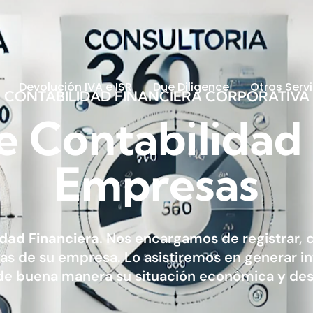
Devolución IVA e ISR
Due Diligence
Otros Serv
CONTABILIDAD
FINANCIERA
CORPORATIVA
e
Contabilidad
Empresas
idad Financiera
. Nos encargamos de registrar, cl
s de su empresa. Lo asistiremos en generar in
 de buena manera su situación económica y d
ALC