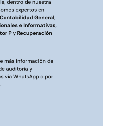
le, dentro de nuestra
somos expertos en
Contabilidad General
,
ionales e Informativas
,
tor P
y
Recuperación
ere más información de
de auditoría y
os
vía WhatsApp
o por
.