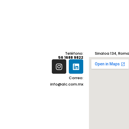
Teléfono:
Sinaloa 134, Rom
56 1688 9822
TELÉFONO
56 1688 9822
Correo:
info@alc.com.mx