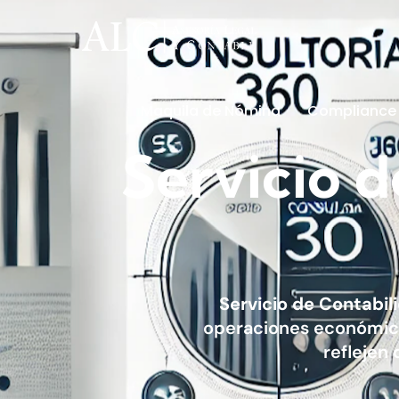
Maquila de Nómina
Compliance
Servicio
d
Servicio de Contabil
operaciones económica
reflejen