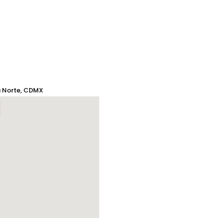
a Norte, CDMX
MAIL
info@alc.com.mx