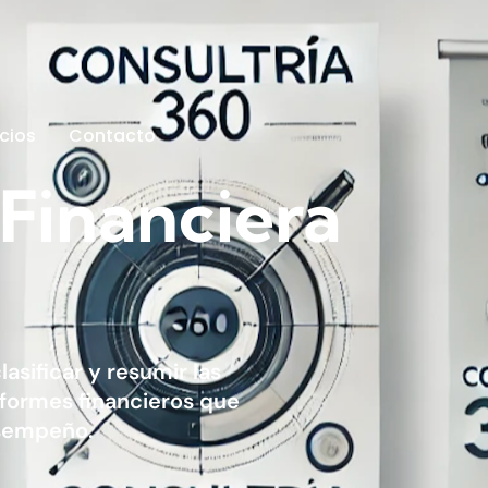
icios
Contacto
Financiera
asificar y resumir las
formes financieros que
esempeño.