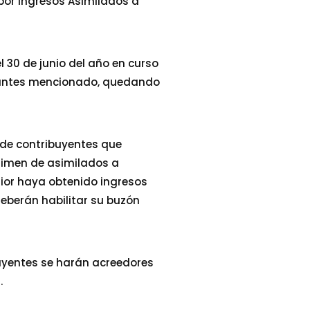
 y por ingresos Asimilados a
l 30 de junio del año en curso
io antes mencionado, quedando
e de contribuyentes que
égimen de asimilados a
erior haya obtenido ingresos
deberán habilitar su buzón
buyentes se harán acreedores
.