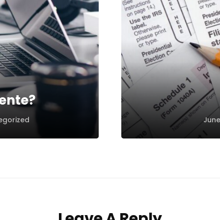
ente?
egorized
June
Leave A Reply