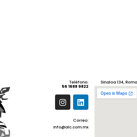
Teléfono:
Sinaloa 134, Rom
TELÉFONO
56 1688 9822
56 1688 9822
Correo:
info@alc.com.mx