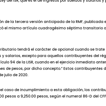
la Ley del ISR, que es el de ingresos por sueldos y salarios
ón de la tercera versión anticipada de la RMF, publicada e
ificó el mismo artículo cuadragésimo séptimo transitor
 tributario tendrá el carácter de opcional cuando se trat
s y salarios, excepto para aquellos contribuyentes del r
rtículo 94 de la LISR, cuando en el ejercicio inmediato ant
ones de pesos, por dicho concepto.” Estos contribuyentes 
e julio de 2020.
 el caso de incumplimiento a esta obligación, los contri
00 pesos a 9,250.00 pesos, según el numeral 86-D del CFF