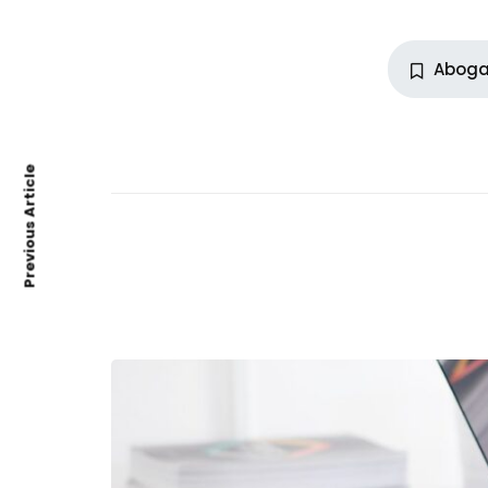
Abog
Previous Article