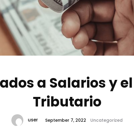
ALC
Servicios
Blog
ados a Salarios y e
Contáctanos
Tributario
Aviso de privacidad
user
September 7, 2022
Uncategorized